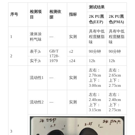
测试结果
检测项
检测依
序号
指标
2K PU黑
2K PU黑
目
据
色(EEP)
色(PMA)
具有中低
具有中低
液体涂
1
—
实测
程度醚脂
程度醚脂
料气味
味
味
GB/T
表干,h
≤2
90分钟
90分钟
2
1728-
实干,h
1979
≤24
12h
12h
左右：
左右：
2.70cm
2.65cm
流动性1
—
实测
上下：
上下：
3.00cm
2.75cm
左右：
左右：
2.40cm
2.40cm
流动性2
—
实测
上下：
上下：
3.15cm
2.75cm
3