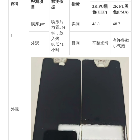
检测项
检测依
序号
指标
2K PU黑
2K PU黑
目
据
色(EEP)
色(PMA)
喷涂后
膜厚,μm
实测
48.8
48.7
放置5分
钟，放
1
入烤
有许多微
外观
目测
平整光滑
80℃*1
小气泡
小时
外观