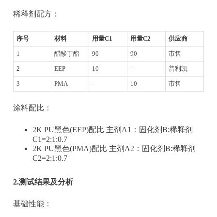
稀释剂配方：
序号
材料
用量C1
用量C2
供应商
1
醋酸丁酯
90
90
市售
2
EEP
10
–
普利凯
3
PMA
–
10
市售
涂料配比：
2K PU黑色(EEP)配比 主剂A1：固化剂B:稀释剂
C1=2:1:0.7
2K PU黑色(PMA)配比 主剂A2：固化剂B:稀释剂
C2=2:1:0.7
2.测试结果及分析
基础性能：