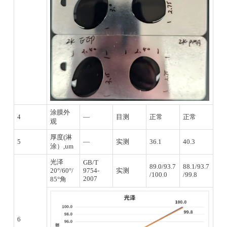
涂膜外
4
—
目测
正常
正常
观
厚度(淋
5
—
实测
36.1
40.3
涂）,um
光泽
GB/T
89.0/93.7
88.1/93.7
20°/60°/
9754-
实测
/100.0
/99.8
2007
85°角
6