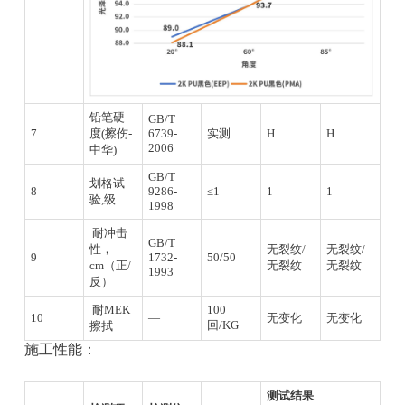
铅笔硬
GB/T
7
度(擦伤-
6739-
实测
H
H
2006
中华)
GB/T
划格试
8
9286-
≤1
1
1
验,级
1998
耐冲击
GB/T
性，
无裂纹/
无裂纹/
9
1732-
50/50
cm（正/
无裂纹
无裂纹
1993
反）
耐MEK
100
10
—
无变化
无变化
回/KG
擦拭
施工性能：
测试结果