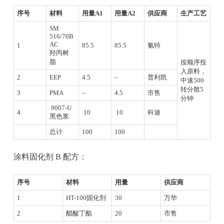
序号
材料
用量A1
用量A2
供应商
生产工艺
SM
516/70B
AC
1
85.5
85.5
氰特
羟丙树
脂
按顺序投
入原料，
2
EEP
4.5
–
普利凯
中速500
转分散5
3
PMA
–
4.5
市售
分钟
9007-U
4
10
10
科迪
黑色浆
总计
100
100
涂料固化剂 B 配方：
序号
材料
用量
供应商
1
HT-100固化剂
30
万华
2
醋酸丁酯
20
市售