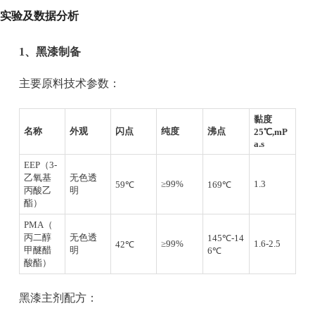
实验及数据分析
1、
黑漆制备
主要原料技术参数：
黏度
名称
外观
闪点
纯度
沸点
25℃,mP
a.s
EEP（3-
乙氧基
无色透
≥99%
1.3
59℃
169℃
丙酸乙
明
酯）
PMA（
丙二醇
无色透
145℃-14
≥99%
1.6-2.5
42℃
甲醚醋
明
6℃
酸酯）
黑漆主剂配方：