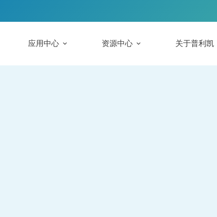
应用中心
资源中心
关于普利凯