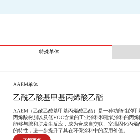
特殊单体
AAEM单体
乙酰乙酸基甲基丙烯酸乙酯
AAEM（乙酰乙酸基甲基丙烯酸乙酯）是一种功能性的
丙烯酸树脂以及低VOC含量的工业涂料和建筑涂料的丙
能够与胺和肼发生反应，成为合成自交联、室温固化丙烯
的特性，进一步提升了其在环保涂料中的应用价值。