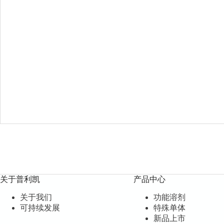
关于普利凯
产品中心
关于我们
功能溶剂
可持续发展
特殊单体
新品上市