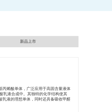
新品上市
甲基丙烯酸单体，广泛应用于高固含量液体
烯酸乳液合成中。其独特的化学结构使其
酸乳液的理想单体，同时还具备吸收甲醛