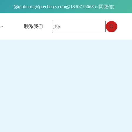
qinhoufu@prechems.com
18307556685 (同微信)
联系我们
简体中文