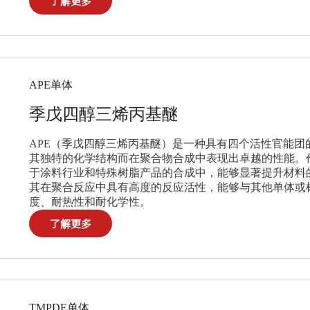
了解更多
APE单体
季戊四醇三烯丙基醚
APE（季戊四醇三烯丙基醚）是一种具有四个活性官能团
其独特的化学结构而在聚合物合成中表现出卓越的性能。作
于涂料行业和特殊树脂产品的合成中，能够显著提升材料
其在聚合反应中具有高度的反应活性，能够与其他单体或
度、耐热性和耐化学性。
了解更多
TMPDE单体